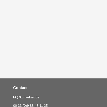
Post navigation
Contact
bk@kunkelnet.de
00 33 (0)9 88 48 11 25