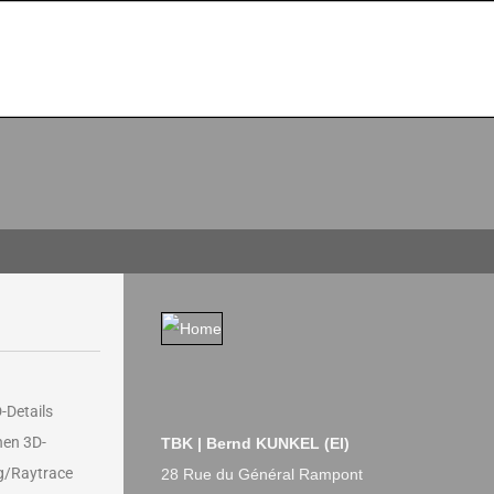
-Details
hen 3D-
TBK | Bernd KUNKEL (EI)
ng/Raytrace
28 Rue du Général Rampont