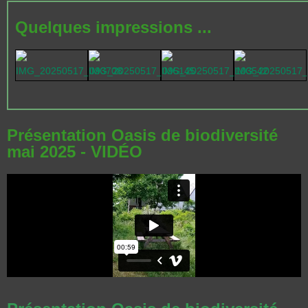
Quelques impressions ...
Présentation Oasis de biodiversité
mai 2025 - VIDÉO